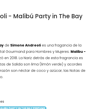
li - Malibú Party in The Bay
Bay
de
Simone Andreoli
es una fragancia de la
 Frutal Gourmand para Hombres y Mujeres.
Malibu -
ó en 2018. La Nariz detrás de esta fragrancia es
tas de Salida son lima (limón verde) y acordes
orazón son néctar de coco y azúcar; las Notas de
o.
ces
ALIBU PARTY IN THE BAY PERFUME