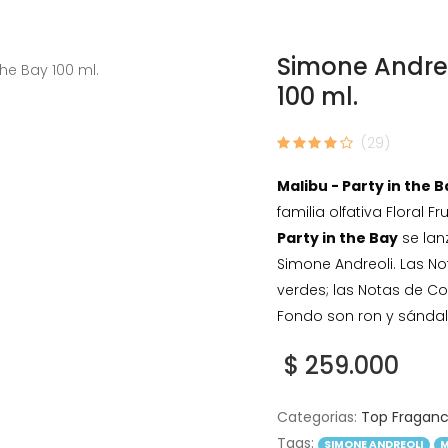
Simone Andreo
100 ml.
(29)
Malibu - Party in the 
familia olfativa Floral
Party in the Bay
se lanz
Simone Andreoli. Las No
verdes; las Notas de C
Fondo son ron y sándal
$ 259.000
Categorias:
Top Fragan
Tags:
SIMONE ANDREOLI
M