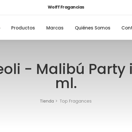
Wolff Fragancias
o
Productos
Marcas
Quiénes Somos
Con
li - Malibú Party 
ml.
Tienda
Top Fragances