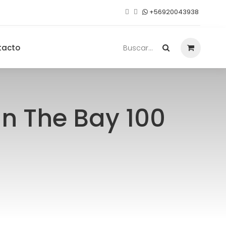
+56920043938
tacto
Buscar...
in The Bay 100