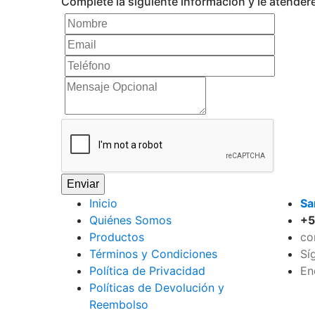
Complete la siguiente información y le atender
Enviar
Inicio
Sa
Quiénes Somos
+
Productos
co
Términos y Condiciones
Sí
Polí­tica de Privacidad
En
Polí­ticas de Devolución y
Reembolso