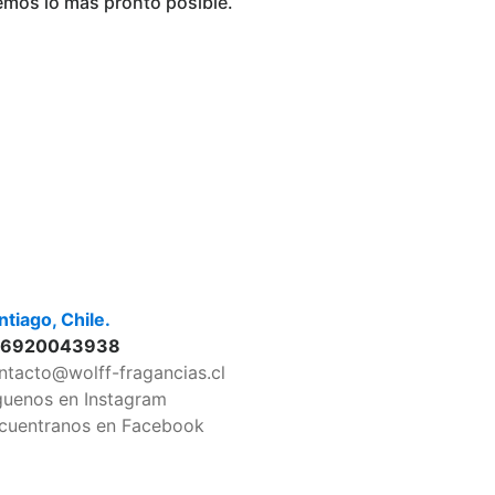
emos lo más pronto posible.
ntiago, Chile.
56920043938
ntacto@wolff-fragancias.cl
guenos en Instagram
cuentranos en Facebook